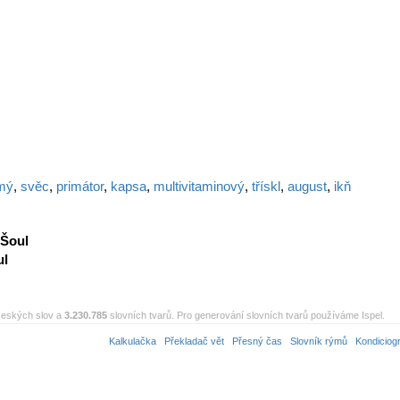
mý
,
svěc
,
primátor
,
kapsa
,
multivitaminový
,
třískl
,
august
,
ikň
Šoul
ul
eských slov a
3.230.785
slovních tvarů. Pro generování slovních tvarů používáme Ispel.
Kalkulačka
Překladač vět
Přesný čas
Slovník rýmů
Kondiciog