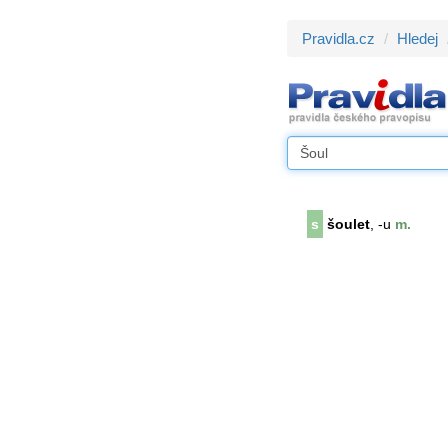
Pravidla.cz
Hledej
s
šoulet
, -u
m.