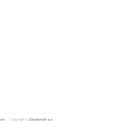
ram
Copyright ©
Zásobování a.s.