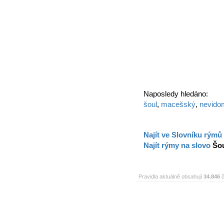
Naposledy hledáno:
šoul
,
macešský
,
nevido
Najít ve Slovníku rýmů
Najít rýmy na slovo
Šo
Pravidla aktuálně obsahují
34.846
č