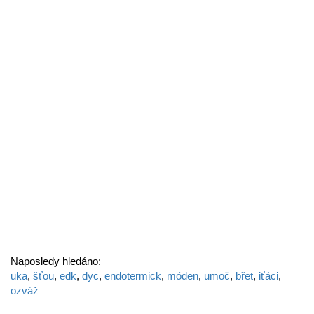
Naposledy hledáno:
uka
,
šťou
,
edk
,
dyc
,
endotermick
,
móden
,
umoč
,
břet
,
iťáci
,
ozváž