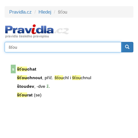
Pravidla.cz
Hledej
šťou
s
šťou
chat
šťou
chnout
, příč.
šťou
chl i
šťou
chnul
štoudev
, -dve
ž.
šťou
rat
(se)