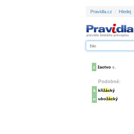
Pravidla.cz
Hledej
z
žactvo
s.
Podobné:
k
kři
žác
ký
u
ubo
žác
ký