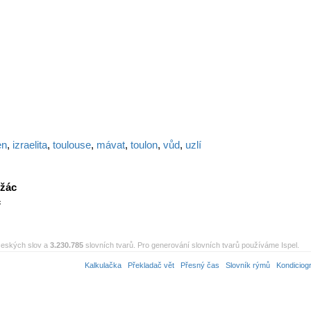
en
,
izraelita
,
toulouse
,
mávat
,
toulon
,
vůd
,
uzlí
žác
c
eských slov a
3.230.785
slovních tvarů. Pro generování slovních tvarů používáme Ispel.
Kalkulačka
Překladač vět
Přesný čas
Slovník rýmů
Kondiciog