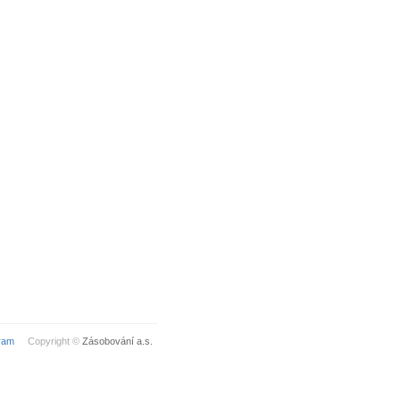
ram
Copyright ©
Zásobování a.s.