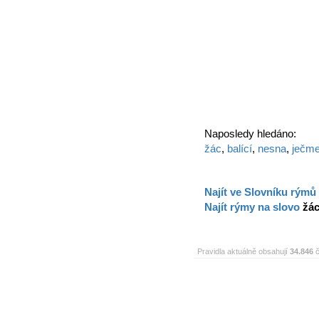
Naposledy hledáno:
žác
,
balící
,
nesna
,
ječm
Najít ve Slovníku rýmů
Najít rýmy na slovo
žá
Pravidla aktuálně obsahují
34.846
č