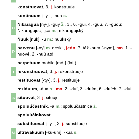
konstruovat
, 3.
j.
konstruuje
kontinuum
[-ty-], -nua
s.
Nikaragua
[ny-], -guy
ž.
, 3., 6. -gui, 4. -guu, 7. -guou;
n
Nikaragujec, -jce
m.
; nikaragujský
Nuuk
[núk], -u
m.
; nuukský
parvenu
[-ny]
m.
neskl.,
jedn.
7. též -num [-nym],
mn.
1. -
p
nuové, 2. -nuů atd.
perpetuum
mobile [mó-] (lat.)
r
rekonstruovat
, 3.
j.
rekonstruuje
restituovat
[-ty-], 3.
j.
restituuje
reziduum
, -dua
s.
,
mn.
2. -duí, 3. -duím, 6. -duích, 7. -dui
s
situovat
, 3.
j.
situuje
spoluúčastník
, -a
m.
; spoluúčastnice
ž.
spoluúčinkovat
substituovat
[-ty-], 3.
j.
substituuje
u
ultravakuum
[-ku-um], -kua
s.