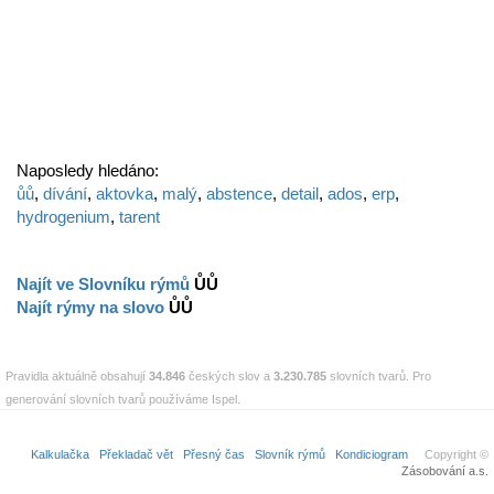
Naposledy hledáno:
ůů
,
dívání
,
aktovka
,
malý
,
abstence
,
detail
,
ados
,
erp
,
hydrogenium
,
tarent
Najít ve Slovníku rýmů
ŮŮ
Najít rýmy na slovo
ŮŮ
Pravidla aktuálně obsahují
34.846
českých slov a
3.230.785
slovních tvarů. Pro
generování slovních tvarů používáme Ispel.
Kalkulačka
Překladač vět
Přesný čas
Slovník rýmů
Kondiciogram
Copyright ©
Zásobování a.s.