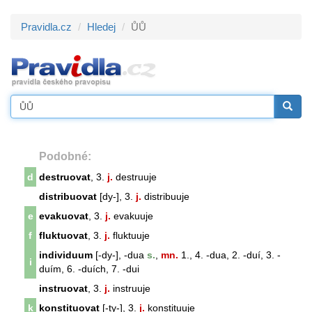
Pravidla.cz
Hledej
ŮŮ
Podobné:
d
destruovat
, 3.
j.
destruuje
distribuovat
[dy-], 3.
j.
distribuuje
e
evakuovat
, 3.
j.
evakuuje
f
fluktuovat
, 3.
j.
fluktuuje
individuum
[-dy-], -dua
s.
,
mn.
1., 4. -dua, 2. -duí, 3. -
i
duím, 6. -duích, 7. -dui
instruovat
, 3.
j.
instruuje
k
konstituovat
[-ty-], 3.
j.
konstituuje