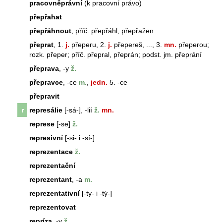
pracovněprávní
(k pracovní právo)
přepřahat
přepřáhnout
, příč. přepřáhl, přepřažen
přeprat
, 1.
j.
přeperu, 2.
j.
přepereš, ..., 3.
mn.
přeperou;
rozk. přeper; příč. přepral, přeprán; podst. jm. přeprání
přeprava
, -y
ž.
přepravce
, -ce
m.
,
jedn.
5. -ce
přepravit
r
represálie
[-sá-], -lií
ž.
mn.
represe
[-se]
ž.
represivní
[-si- i -sí-]
reprezentace
ž.
reprezentační
reprezentant
, -a
m.
reprezentativní
[-ty- i -tý-]
reprezentovat
repríza
, -y
ž.