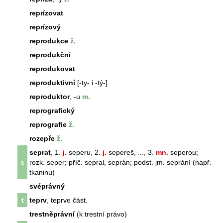
reprízovat
reprízový
reprodukce
ž.
reprodukční
reprodukovat
reproduktivní
[-ty- i -tý-]
reproduktor
, -u
m.
reprografický
reprografie
ž.
rozepře
ž.
seprat
, 1.
j.
seperu, 2.
j.
sepereš, ..., 3.
mn.
seperou;
s
rozk. seper; příč. sepral, seprán; podst. jm. seprání (např.
tkaninu)
svéprávný
t
teprv
,
teprv
e část.
trestněprávní
(k trestní právo)