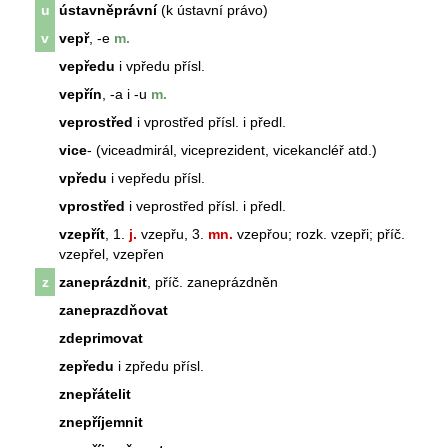
u
ústavněprávní
(k ústavní právo)
v
vepř
, -e
m.
vepředu
i vpředu přísl.
vepřín
, -a i -u
m.
veprostřed
i vprostřed přísl. i předl.
vice
- (viceadmirál, viceprezident, vicekancléř atd.)
vpředu
i vepředu přísl.
vprostřed
i veprostřed přísl. i předl.
vzepřít
, 1.
j.
vzepřu, 3.
mn.
vzepřou; rozk. vzepři; příč.
vzepřel, vzepřen
z
zaneprázdnit
, příč. zaneprázdněn
zaneprazdňovat
zdeprimovat
zepředu
i zpředu přísl.
znepřátelit
znepříjemnit