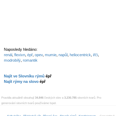
Naposledy hledáno:
renál
,
flexivn
,
épř
,
opev
,
mumie
,
napůl
,
heliocentrick
,
iřči
,
modrobílý
,
romantik
Najít ve Slovníku rýmů
épř
Najít rýmy na slovo
épř
Pravidla aktuálně obsahují
34.846
českých slov a
3.230.785
slovních tvarů. Pro
generování slovních tvarů používáme Ispel.