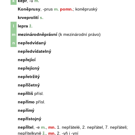
k
kepr
, -u
m.
Koněprusy
, -prus
m.
pomn.
; koněpruský
krveprolití
s.
l
lepra
ž.
m
mezinárodněprávní
(k mezinárodní právo)
n
nepředvídaný
nepředvídatelný
nepřející
nepřejícný
nepřetržitý
nepříčetný
nepříliš
přísl.
nepřímo
přísl.
nepřímý
nepřístojný
nepřítel
, -e
m.
,
mn.
1. nepřátelé, 2. nepřátel, 7. nepřáteli;
nepřítel
kyně
ž.
,
mn.
2. -yň i -yní