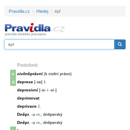
Pravidla.cz
Hledej
épř
Podobné:
c
civilněprávní
(k civilní právo)
d
deprese
[-se]
ž.
depresivní
[-si- i -sí-]
deprimovat
deprivace
ž.
Dněpr
, -u
m.
; dněperský
Dněpr
, -u
m.
; dněperský