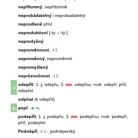
nepřítomný
; nepřítomně
neprobádatelný
i neprobadatelný
neprodleně
přísl.
neproduktivní
[-ty- i -tý-]
neprodyšný
neproměnnost
, -i
ž.
neproměnný
; neproměnně
nepromyšlený
neprůzvučnost
, -i
ž.
odepřít
, 1.
j.
odepřu, 3.
mn.
odepřou; rozk. odepři; příč.
o
odepřel
odpírat
(k odepřít)
p
pepř
, -e
m.
podepřít
, 1.
j.
podepřu, 3.
mn.
podepřou; rozk. podepři;
příč. podepřel
Podněpří
, -í
s.
; podněperský