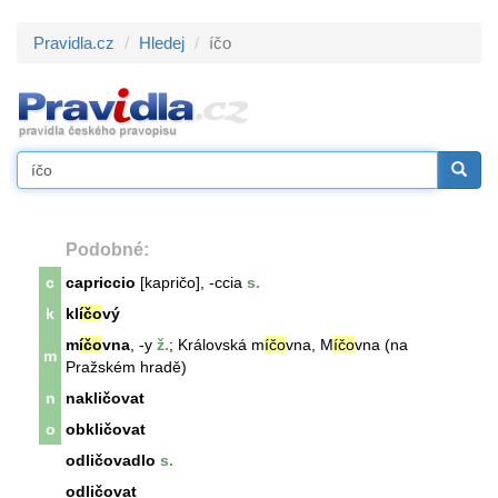
Pravidla.cz
Hledej
íčo
Podobné:
c
capriccio
[kapričo], -ccia
s.
k
kl
íčo
vý
m
íčo
vna
, -y
ž.
; Královská
m
íčo
vna
, M
íčo
vna (na
m
Pražském hradě)
n
nakličovat
o
obkličovat
odličovadlo
s.
odličovat