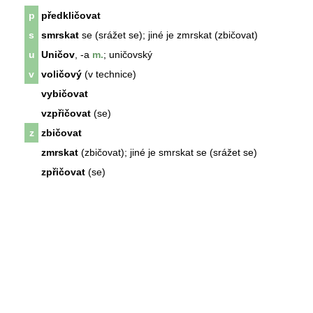
p
předkličovat
s
smrskat
se (srážet se); jiné je zmrskat (zbičovat)
u
Uničov
, -a
m.
; uničovský
v
voličový
(v technice)
vybičovat
vzpřičovat
(se)
z
zbičovat
zmrskat
(zbičovat); jiné je smrskat se (srážet se)
zpřičovat
(se)