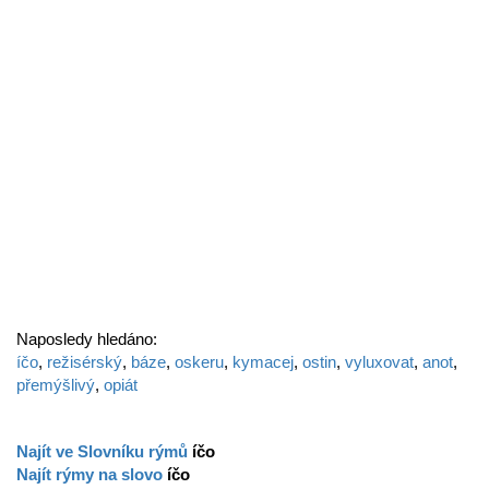
Naposledy hledáno:
íčo
,
režisérský
,
báze
,
oskeru
,
kymacej
,
ostin
,
vyluxovat
,
anot
,
přemýšlivý
,
opiát
Najít ve Slovníku rýmů
íčo
Najít rýmy na slovo
íčo