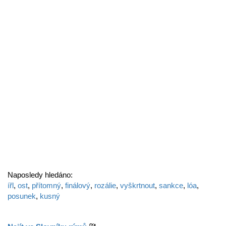
Naposledy hledáno:
ířl
,
ost
,
přítomný
,
finálový
,
rozálie
,
vyškrtnout
,
sankce
,
lóa
,
posunek
,
kusný