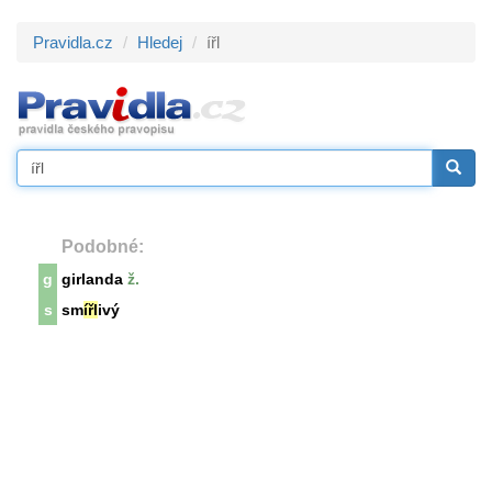
Pravidla.cz
Hledej
ířl
Podobné:
g
girlanda
ž.
s
sm
ířl
ivý