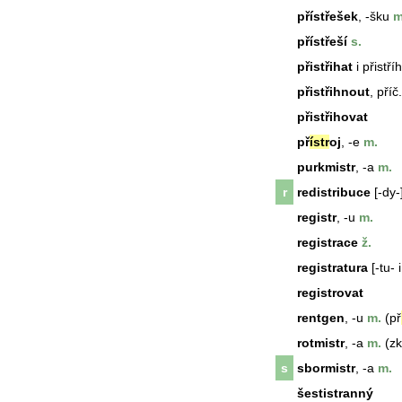
přístřešek
, -šku
m
přístřeší
s.
přistřihat
i přistří
přistřihnout
, příč
přistřihovat
př
ístr
oj
, -e
m.
purkmistr
, -a
m.
r
redistribuce
[-dy-
registr
, -u
m.
registrace
ž.
registratura
[-tu- i
registrovat
rentgen
, -u
m.
(př
rotmistr
, -a
m.
(zk
s
sbormistr
, -a
m.
šestistranný