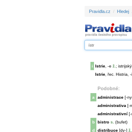
Pravidla.cz
Hledej
i
Istrie
, -e
ž.
; istrijský
Istrie
, řec. Histria, -
Podobné:
a
administrace
[-ny
administrativa
[-n
administrativní
[-
b
bistro
s.
(bufet)
d
distribuce
[dy-]
ž.