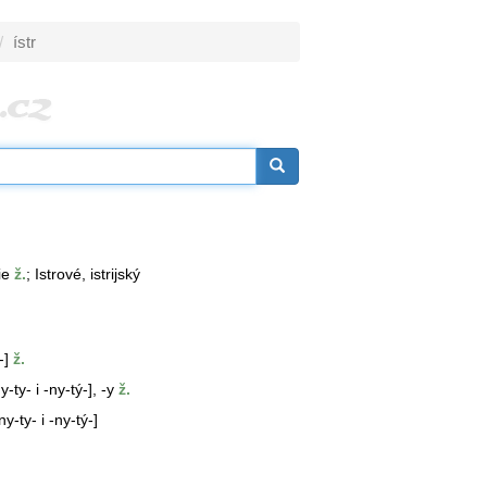
ístr
ie
ž.
; Istrové, istrijský
-]
ž.
y-ty- i -ny-tý-], -y
ž.
ny-ty- i -ny-tý-]