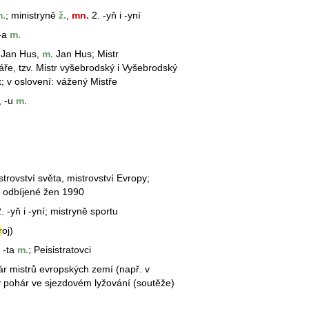
.
;
ministr
yně
ž.
,
mn.
2. -yň i -yní
-a
m.
Jan Hus,
m.
Jan Hus; Mistr
ře, tzv. Mistr vyšebrodský i Vyšebrodský
k; v oslovení: vážený Mistře
, -u
m.
strovství
světa,
mistrovství
Evropy;
v odbíjené žen 1990
. -yň i -yní;
mistryně
sportu
r
oj)
, -ta
m.
; Peisistratovci
ár mistrů evropských zemí (např. v
ý
pohár
ve sjezdovém lyžování (soutěže)