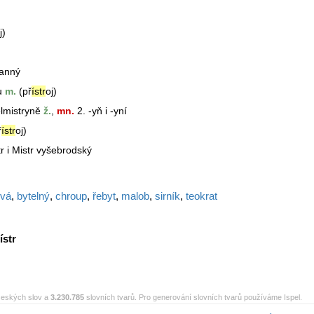
j)
anný
u
m.
(př
ístr
oj)
lmistr
yně
ž.
,
mn.
2. -yň i -yní
ř
ístr
oj)
r i Mistr vyšebrodský
vá
,
bytelný
,
chroup
,
řebyt
,
malob
,
sirník
,
teokrat
ístr
eských slov a
3.230.785
slovních tvarů. Pro generování slovních tvarů používáme Ispel.