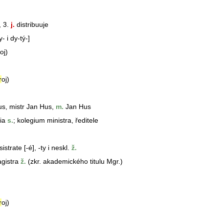
, 3.
j.
distribuuje
- i dy-tý-]
oj)
r
oj)
us
, mistr Jan
Hus
,
m.
Jan
Hus
gia
s.
;
kolegium
ministra, ředitele
ysistrate [-é], -ty i neskl.
ž.
gistr
a
ž.
(zkr. akademického titulu Mgr.)
r
oj)