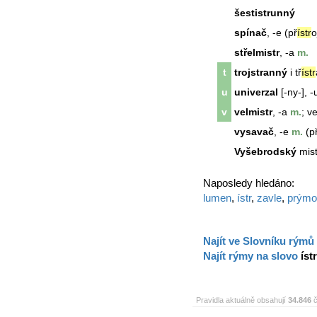
šestistrunný
spínač
, -e (př
ístr
o
střelmistr
, -a
m.
t
trojstranný
i tř
ístr
u
univerzal
[-ny-], -
v
velmistr
, -a
m.
;
ve
vysavač
, -e
m.
(p
Vyšebrodský
mist
Naposledy hledáno:
lumen
,
ístr
,
zavle
,
prýmo
Najít ve Slovníku rýmů
Najít rýmy na slovo
ístr
Pravidla aktuálně obsahují
34.846
č