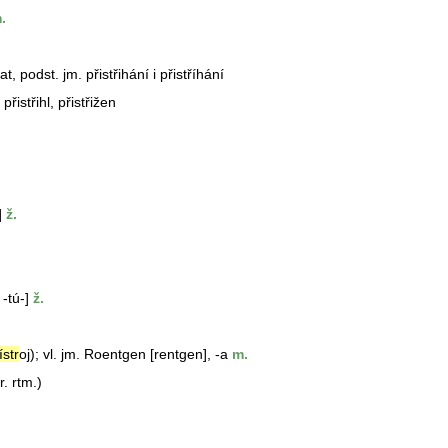
.
hat, podst. jm. přistřihání i přistříhání
. přistřihl, přistřižen
]
ž.
 -tú-]
ž.
ístr
oj); vl. jm. Roentgen [
rentgen
], -a
m.
r. rtm.)