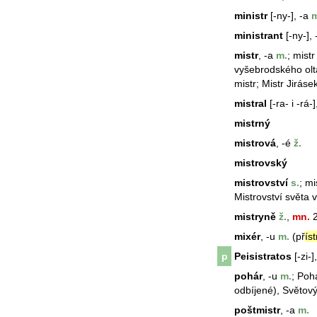
ministr
[-ny-], -a
m
ministrant
[-ny-], 
mistr
, -a
m.
;
mistr
vyšebrodského oltá
mistr
; Mistr Jiráse
mistral
[-ra- i -rá-]
mistrný
mistrová
, -é
ž.
mistrovský
mistrovství
s.
;
mi
Mistrovství světa 
mistryně
ž.
,
mn.
2
mixér
, -u
m.
(př
íst
p
Peisistratos
[-zi-]
pohár
, -u
m.
; Poh
odbíjené), Světov
poštmistr
, -a
m.