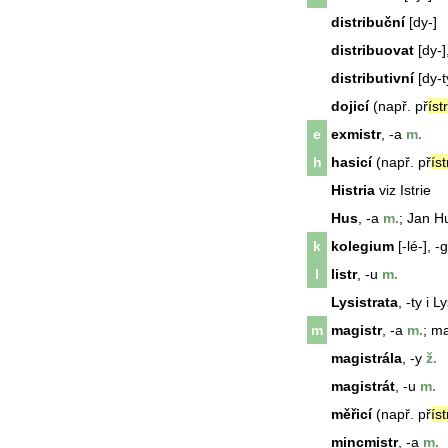
distribuční
[dy-]
distribuovat
[dy-]
distributivní
[dy-ty
dojicí
(např. př
ístr
e
exmistr
, -a
m.
h
hasicí
(např. př
íst
Histria
viz Istrie
Hus
, -a
m.
; Jan
H
k
kolegium
[-lé-], -
l
listr
, -u
m.
Lysistrata
, -ty i L
m
magistr
, -a
m.
;
ma
magistrála
, -y
ž.
magistrát
, -u
m.
měřicí
(např. př
íst
mincmistr
, -a
m.