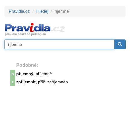
Pravidla.cz
Hledej
říjemné
Podobné:
p
příjemný
; příjemně
z
zpříjemnit
, příč. zpříjemněn