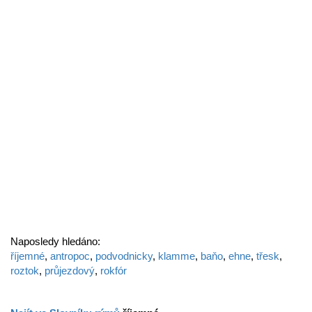
Naposledy hledáno:
říjemné
,
antropoc
,
podvodnicky
,
klamme
,
baňo
,
ehne
,
třesk
,
roztok
,
průjezdový
,
rokfór