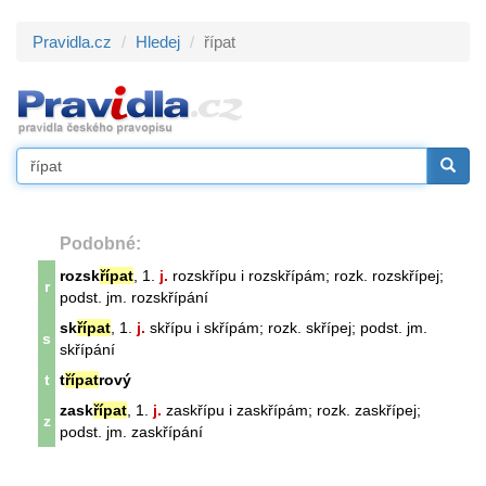
Pravidla.cz
Hledej
řípat
Podobné:
rozsk
řípat
, 1.
j.
rozskřípu i rozskřípám; rozk. rozskřípej;
r
podst. jm. rozskřípání
sk
řípat
, 1.
j.
skřípu i skřípám; rozk. skřípej; podst. jm.
s
skřípání
t
t
řípat
rový
zask
řípat
, 1.
j.
zaskřípu i zaskřípám; rozk. zaskřípej;
z
podst. jm. zaskřípání