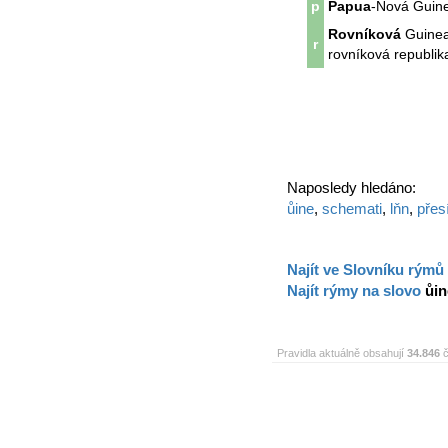
p
Papua
-Nová Guinea
Rovníková
Guinea 
r
rovníková republik
Naposledy hledáno:
ůine
,
schemati
,
lňn
,
přes
Najít ve Slovníku rýmů
Najít rýmy na slovo
ůin
Pravidla aktuálně obsahují
34.846
č