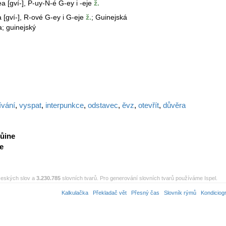
 [gví-], P-uy-N-é G-ey i -eje
ž.
[gví-], R-ové G-ey i G-eje
ž.
; Guinejská
a; guinejský
ívání
,
vyspat
,
interpunkce
,
odstavec
,
ěvz
,
otevřít
,
důvěra
ůine
e
eských slov a
3.230.785
slovních tvarů. Pro generování slovních tvarů používáme Ispel.
Kalkulačka
Překladač vět
Přesný čas
Slovník rýmů
Kondiciog