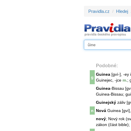
Pravidla.cz
Hledej
Podobné:
Guinea
[gví-], -ey 
g
Guinejec, -jce
m.
; 
Guinea
-Bissau [gví
Guinea-Bissau
; gu
Guinejský
záliv [gv
n
Nová
Guinea [gví],
nový
; Nový rok (s
zákon (část bible)