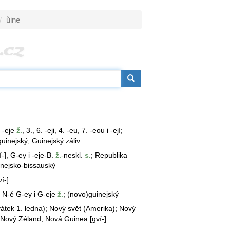
ůine
i -eje
ž.
, 3., 6. -eji, 4. -eu, 7. -eou i -ejí;
guinejský; Guinejský záliv
-], G-ey i -eje-B.
ž.
-neskl.
s.
; Republika
inejsko-bissauský
í-]
 N-é G-ey i G-eje
ž.
; (novo)guinejský
vátek 1. ledna); Nový svět (Amerika); Nový
; Nový Zéland; Nová Guinea [gví-]