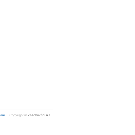
ram
Copyright ©
Zásobování a.s.