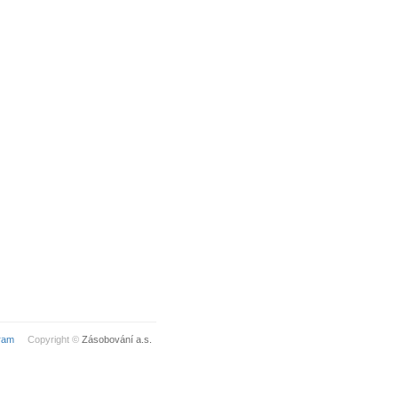
ram
Copyright ©
Zásobování a.s.