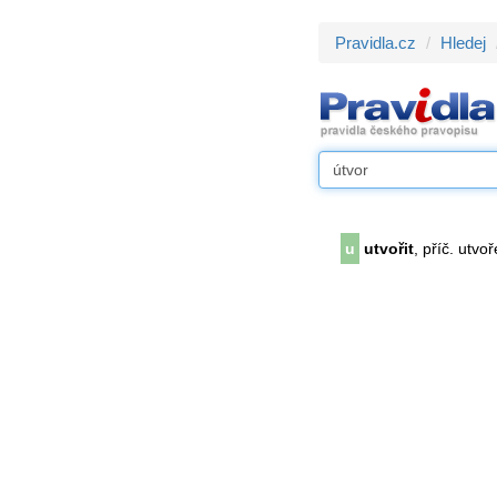
Pravidla.cz
Hledej
u
utvořit
, příč. utvo