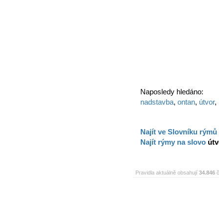
Naposledy hledáno:
nadstavba
,
ontan
,
útvor
,
Najít ve Slovníku rýmů
Najít rýmy na slovo
útv
Pravidla aktuálně obsahují
34.846
č