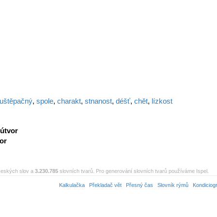
uštěpačný
,
spole
,
charakt
,
stnanost
,
déšť
,
chět
,
lízkost
útvor
or
eských slov a
3.230.785
slovních tvarů. Pro generování slovních tvarů používáme Ispel.
Kalkulačka
Překladač vět
Přesný čas
Slovník rýmů
Kondiciog