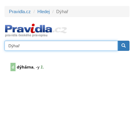
Pravidla.cz
Hledej
Dýhař
d
dýhárna
, -y
ž.