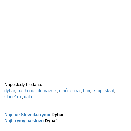
Naposledy hledáno:
dýhař
,
natrhnout
,
dopravník
,
ómů
,
eufrat
,
břin
,
listop
,
skvít
,
slaneček
,
dake
Najít ve Slovníku rýmů
Dýhař
Najít rýmy na slovo
Dýhař