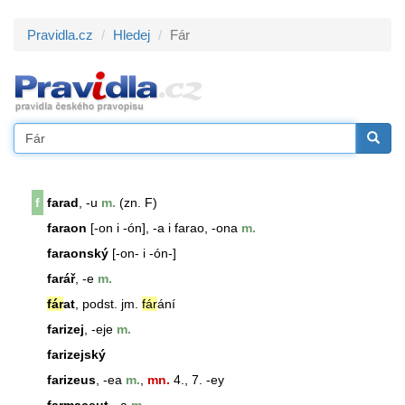
Pravidla.cz
Hledej
Fár
f
farad
, -u
m.
(zn. F)
faraon
[-on i -ón], -a i farao, -ona
m.
faraonský
[-on- i -ón-]
farář
, -e
m.
fár
at
, podst. jm.
fár
ání
farizej
, -eje
m.
farizejský
farizeus
, -ea
m.
,
mn.
4., 7. -ey