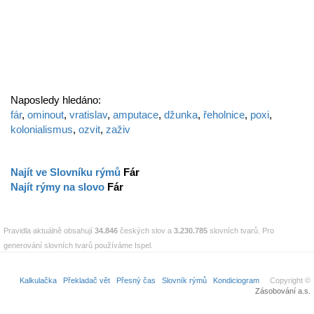
Naposledy hledáno:
fár
,
ominout
,
vratislav
,
amputace
,
džunka
,
řeholnice
,
poxi
,
kolonialismus
,
ozvit
,
zaživ
Najít ve Slovníku rýmů
Fár
Najít rýmy na slovo
Fár
Pravidla aktuálně obsahují
34.846
českých slov a
3.230.785
slovních tvarů. Pro
generování slovních tvarů používáme Ispel.
Kalkulačka
Překladač vět
Přesný čas
Slovník rýmů
Kondiciogram
Copyright ©
Zásobování a.s.