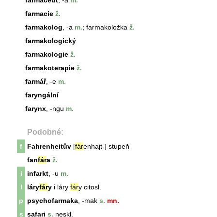
farmaceut
, -a
m.
farmacie
ž.
farmakolog
, -a
m.
; farmakoložka
ž.
farmakologický
farmakologie
ž.
farmakoterapie
ž.
farmář
, -e
m.
faryngální
farynx
, -ngu
m.
Podobné:
f
Fahrenheitův
[
fár
enhajt-] stupeň
fan
fár
a
ž.
i
infarkt
, -u
m.
l
láry
fár
y
i láry
fár
y citosl.
p
psychofarmaka
, -mak
s.
mn.
s
safari
s.
neskl.