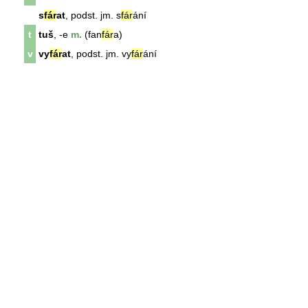
s
fár
at
, podst. jm. s
fár
ání
t
tuš
, -e
m.
(fan
fár
a)
v
vy
fár
at
, podst. jm. vy
fár
ání