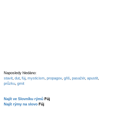
Naposledy hledáno:
stavit
,
dut
,
fúj
,
mysticism
,
propagov
,
gňš
,
pasažér
,
apustit
,
průzku
,
gmit
Najít ve Slovníku rýmů
Fúj
Najít rýmy na slovo
Fúj