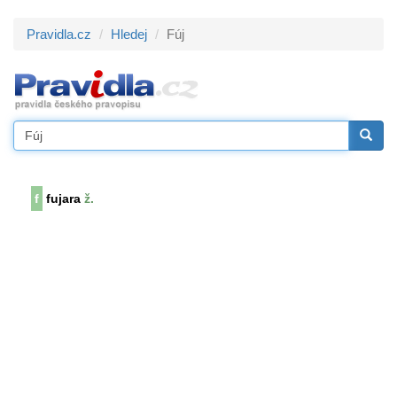
Pravidla.cz
Hledej
Fúj
f
fujara
ž.