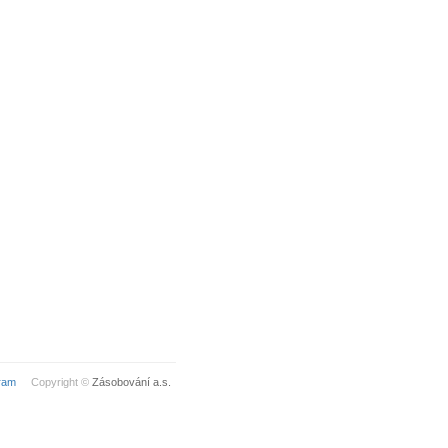
ram
Copyright ©
Zásobování a.s.