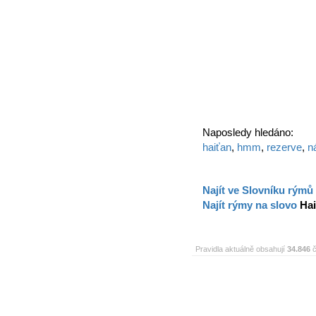
Naposledy hledáno:
haiťan
,
hmm
,
rezerve
,
n
Najít ve Slovníku rýmů
Najít rýmy na slovo
Ha
Pravidla aktuálně obsahují
34.846
č