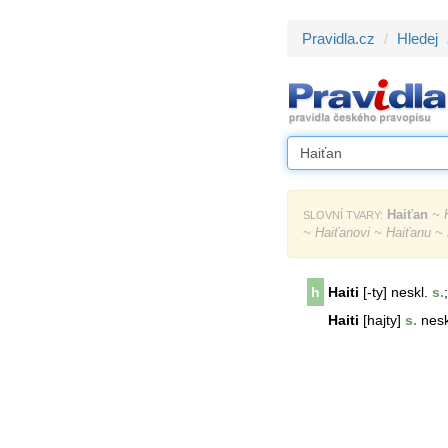
Pravidla.cz
Hledej
Haiťan
~ H
SLOVNÍ TVARY:
~ Haiťanovi ~ Haiťanu ~
h
Haiti
[-ty] neskl.
s.
Haiti
[hajty]
s.
nesk