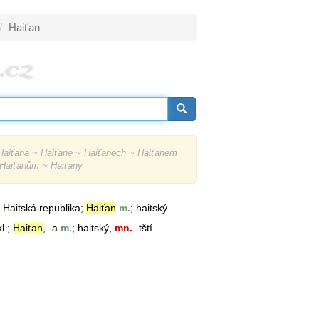
Haiťan
aiťana ~ Haiťane ~ Haiťanech ~ Haiťanem
 Haiťanům ~ Haiťany
; Haitská republika;
Haiťan
m.
; haitský
l.;
Haiťan
, -a
m.
; haitský,
mn.
-tští