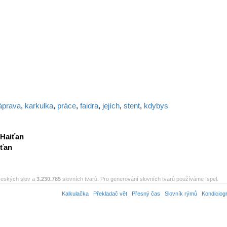
áprava
,
karkulka
,
práce
,
faidra
,
jejích
,
stent
,
kdybys
Haiťan
iťan
eských slov a
3.230.785
slovních tvarů. Pro generování slovních tvarů používáme Ispel.
Kalkulačka
Překladač vět
Přesný čas
Slovník rýmů
Kondiciog