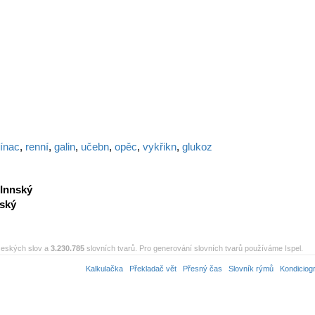
ínac
,
renní
,
galin
,
učebn
,
opěc
,
vykřikn
,
glukoz
Innský
ský
eských slov a
3.230.785
slovních tvarů. Pro generování slovních tvarů používáme Ispel.
Kalkulačka
Překladač vět
Přesný čas
Slovník rýmů
Kondiciog