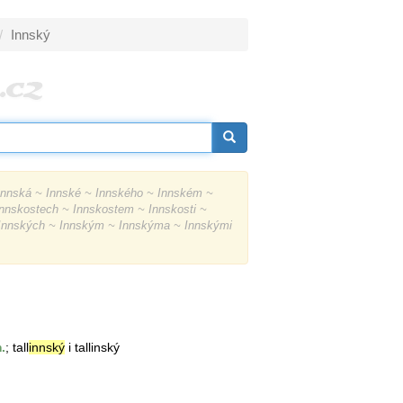
Innský
nnská ~ Innské ~ Innského ~ Innském ~
nnskostech ~ Innskostem ~ Innskosti ~
 Innských ~ Innským ~ Innskýma ~ Innskými
.
; tall
innský
i tallinský