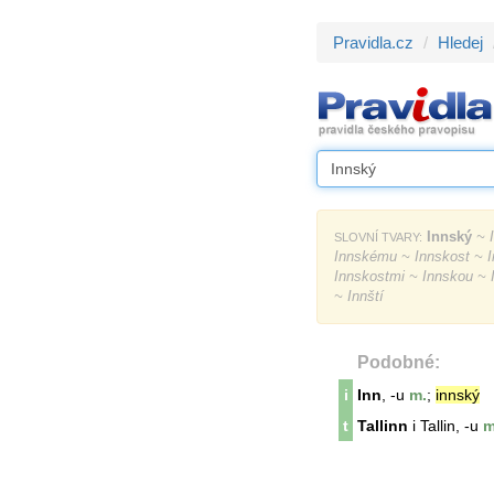
Pravidla.cz
Hledej
Innský
~ I
SLOVNÍ TVARY:
Innskému ~ Innskost ~ I
Innskostmi ~ Innskou ~
~ Innští
Podobné:
i
Inn
, -u
m.
;
innský
t
Tallinn
i Tallin, -u
m