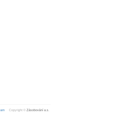
ram
Copyright ©
Zásobování a.s.