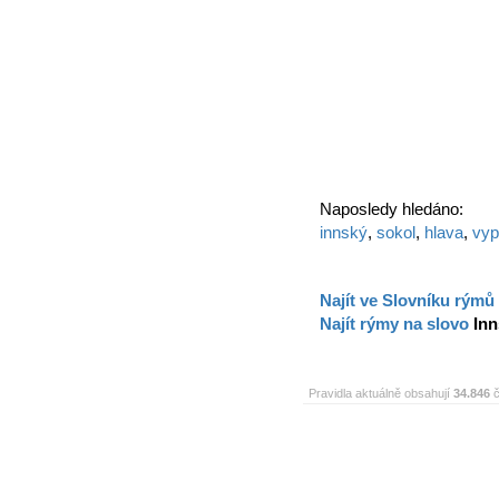
Naposledy hledáno:
innský
,
sokol
,
hlava
,
vyp
Najít ve Slovníku rýmů
Najít rýmy na slovo
Inn
Pravidla aktuálně obsahují
34.846
č