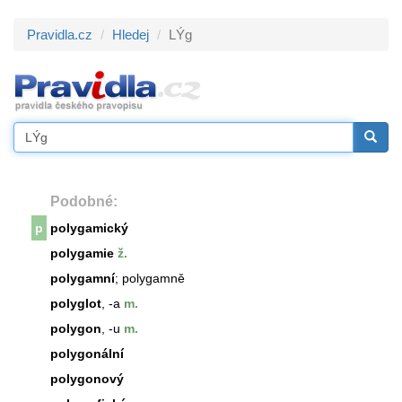
Pravidla.cz
Hledej
LÝg
Podobné:
p
polygamický
polygamie
ž.
polygamní
; polygamně
polyglot
, -a
m.
polygon
, -u
m.
polygonální
polygonový