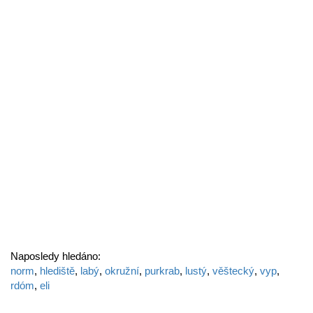
Naposledy hledáno:
norm
,
hlediště
,
labý
,
okružní
,
purkrab
,
lustý
,
věštecký
,
vyp
,
rdóm
,
eli