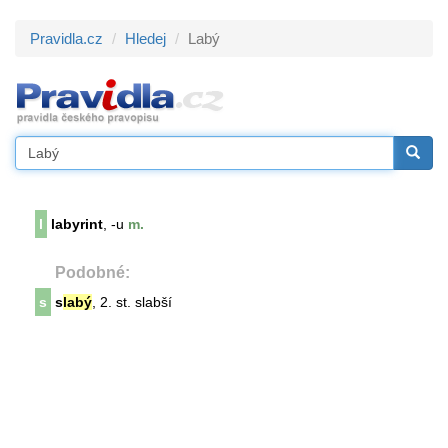
Pravidla.cz
Hledej
Labý
l
labyrint
, -u
m.
Podobné:
s
s
labý
, 2. st. slabší