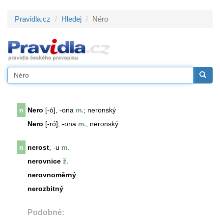
Pravidla.cz
Hledej
Néro
n
Nero
[-ó], -ona
m.
; neronský
Nero
[-ró], -ona
m.
; neronský
n
nerost
, -u
m.
nerovnice
ž.
nerovnoměrný
nerozbitný
Podobné: