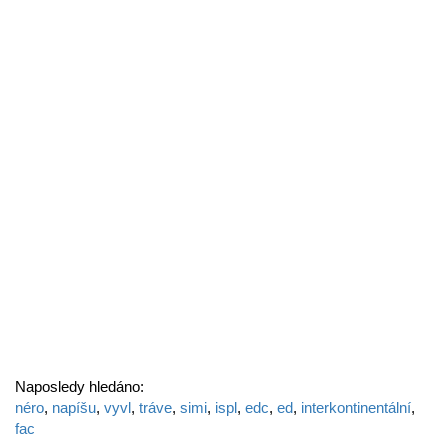
Naposledy hledáno:
néro
,
napíšu
,
vyvl
,
tráve
,
simi
,
ispl
,
edc
,
ed
,
interkontinentální
,
fac