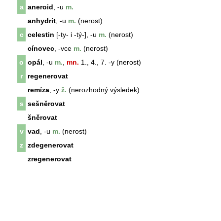
a
aneroid
, -u
m.
anhydrit
, -u
m.
(nerost)
c
celestin
[-ty- i -tý-], -u
m.
(nerost)
cínovec
, -vce
m.
(nerost)
o
opál
, -u
m.
,
mn.
1., 4., 7. -y (nerost)
r
regenerovat
remíza
, -y
ž.
(nerozhodný výsledek)
s
sešněrovat
šněrovat
v
vad
, -u
m.
(nerost)
z
zdegenerovat
zregenerovat