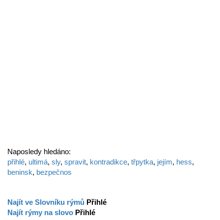
Naposledy hledáno:
přihlé
,
ultimá
,
sly
,
spravit
,
kontradikce
,
třpytka
,
jejím
,
hess
,
beninsk
,
bezpečnos
Najít ve Slovníku rýmů
Přihlé
Najít rýmy na slovo
Přihlé