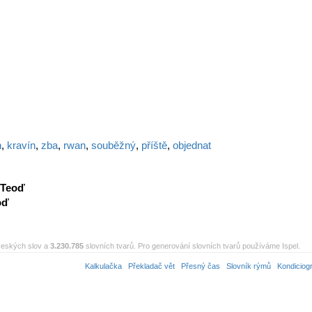
n
,
kravín
,
zba
,
rwan
,
souběžný
,
příště
,
objednat
Teoď
oď
eských slov a
3.230.785
slovních tvarů. Pro generování slovních tvarů používáme Ispel.
Kalkulačka
Překladač vět
Přesný čas
Slovník rýmů
Kondiciog