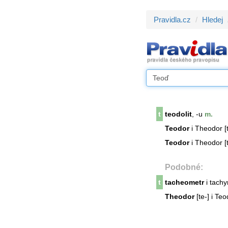
Pravidla.cz
Hledej
t
teodolit
, -u
m.
Teodor
i Theodor [t
Teodor
i Theodor [t
Podobné:
t
tacheometr
i tachy
Theodor
[te-] i Teo