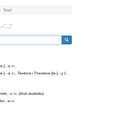
Teoď
e-], -a
m.
e-], -a
m.
;
Teodor
a i Theodora [te-], -y
ž.
metr, -u
m.
(druh teodolitu)
dor, -a
m.