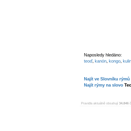
Naposledy hledáno:
teoď
,
kanón
,
kongo
,
kuli
Najít ve Slovníku rýmů
Najít rýmy na slovo
Te
Pravidla aktuálně obsahují
34.846
č