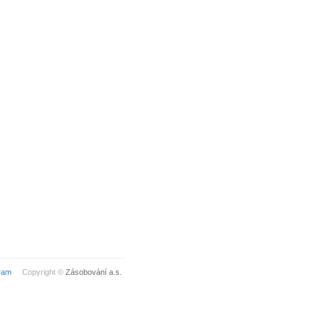
ram
Copyright ©
Zásobování a.s.