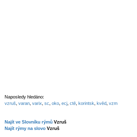
Naposledy hledáno:
vzruš
,
varan
,
varix
,
sc
,
oko
,
ecj
,
ctě
,
korintsk
,
kvěd
,
vzm
Najít ve Slovníku rýmů
Vzruš
Najít rýmy na slovo
Vzruš