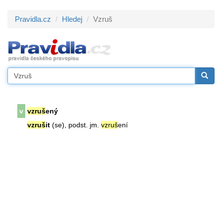
Pravidla.cz
Hledej
Vzruš
v
vzruš
ený
vzruš
it
(se), podst. jm.
vzruš
ení