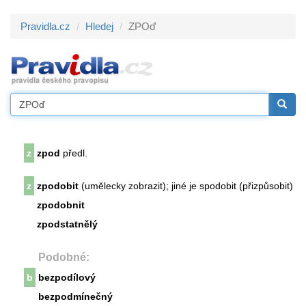
Pravidla.cz
Hledej
ZPOď
z
zpod
předl.
z
zpodobit
(umělecky zobrazit); jiné je spodobit (přizpůsobit)
zpodobnit
zpodstatnělý
Podobné:
b
bezpodílový
bezpodmínečný