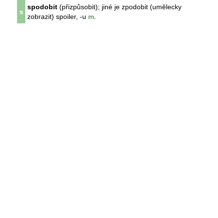
spodobit
(přizpůsobit); jiné je zpodobit (umělecky
s
zobrazit) spoiler, -u
m.