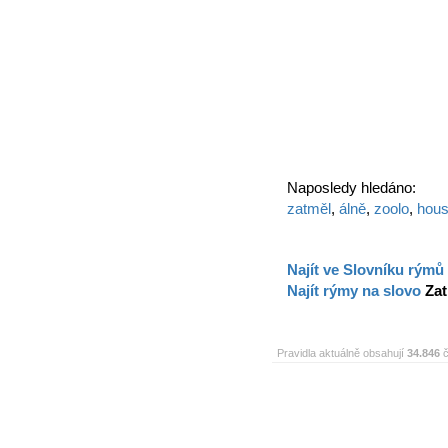
Naposledy hledáno:
zatměl
,
álně
,
zoolo
,
hou
Najít ve Slovníku rýmů
Najít rýmy na slovo
Za
Pravidla aktuálně obsahují
34.846
č