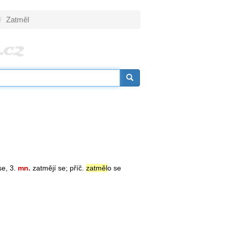
Zatměl
se, 3.
mn.
zatmějí se; příč.
zatměl
o se