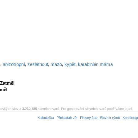
s
,
anizotropní
,
zezlátnout
,
mazo
,
kypět
,
karabiniér
,
máma
Zatměl
tměl
eských slov a
3.230.785
slovních tvarů. Pro generování slovních tvarů používáme Ispel.
Kalkulačka
Překladač vět
Přesný čas
Slovník rýmů
Kondiciog