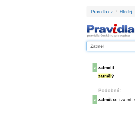
Pravidla.cz
Hledej
z
zatmelit
zatměl
ý
Podobné:
z
zatmět
se i zatmít 