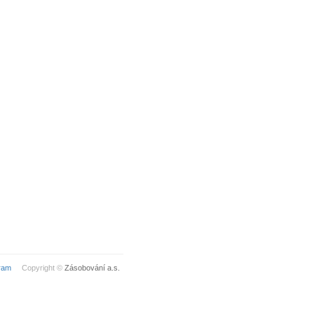
ram
Copyright ©
Zásobování a.s.