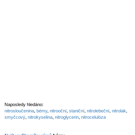
Naposledy hledáno:
nitrosloučenina
,
bémy
,
nitrooční
,
staniční
,
nitrolebeční
,
nitrolak
,
smyčcový
,
nitrokyselina
,
nitroglycerin
,
nitrocelulóza