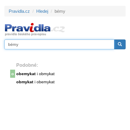
Pravidla.cz
Hledej
bémy
Podobné:
o
obemykat
i obmykat
obmykat
i obemykat