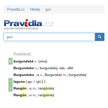
Pravidla.cz
Hledej
gún
Podobné:
b
burgundské
s.
(víno)
Burgundsko
s.
; burgundský,
mn.
-dští
Burgundsko
, -a
s.
; Burgunďan
m.
; burgundský
l
laguna
[-gu- i -gú-]
ž.
r
Ran
gún
, -u
m.
; ran
gún
ský
Ran
gún
, -u
m.
; ran
gún
ský