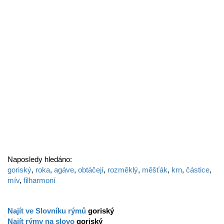
Naposledy hledáno:
goriský
,
roka
,
agáve
,
obtáčejí
,
rozměklý
,
měšťák
,
krn
,
částice
,
mív
,
filharmoní
Najít ve Slovníku rýmů
goriský
Najít rýmy na slovo
goriský