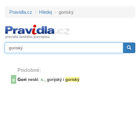
Pravidla.cz
Hledej
goriský
Podobné:
g
Gori
neskl.
s.
; gorijský i
goriský