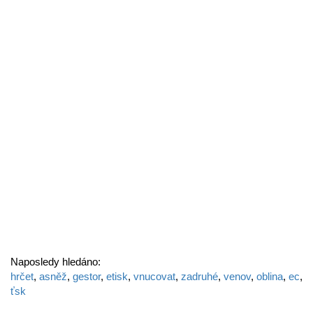
Naposledy hledáno:
hrčet
,
asněž
,
gestor
,
etisk
,
vnucovat
,
zadruhé
,
venov
,
oblina
,
ec
,
ťsk