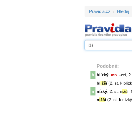
Pravidla.cz
Hledej
Podobné:
b
blízký
,
mn.
-zcí, 2.
bl
ižš
í
(2. st. k blíz
n
nízký
, 2. st. n
ižš
í;
n
ižš
í
(2. st. k nízký