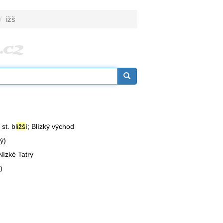
ižš
 st. bl
ižš
í; Blízký východ
ký)
 Nízké Tatry
)