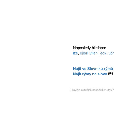
Naposledy hledáno:
ižš
,
epsil
,
vílen
,
jeck
,
uor
Najít ve Slovníku rýmů
Najít rýmy na slovo
ižš
Pravidla aktuálně obsahují
34.846
č