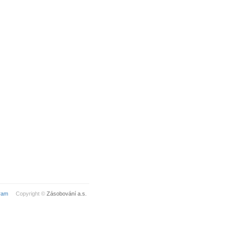
ram
Copyright ©
Zásobování a.s.