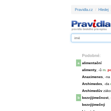
Pravidla.cz
Hledej
Podobné:
a
alimentační
alimenty
, -ů
m.
p
Anaximenes
, -na
Archimedes
, -da
Archimedův
záko
b
bezvýjimečnost
, 
bezvýjimečný