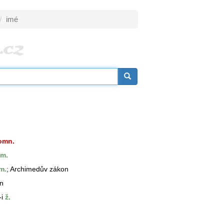
imé
omn.
m.
m.
; Archimedův zákon
n
-i
ž.