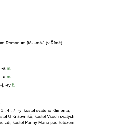
um Romanum [fó- -má-] (v Římě)
 -a
m.
 -a
m.
], -ry
ž.
.
1., 4., 7. -y;
kostel
svatého Klimenta,
stel
U Křižovníků,
kostel
Všech svatých,
ve zdi,
kostel
Panny Marie pod řetězem