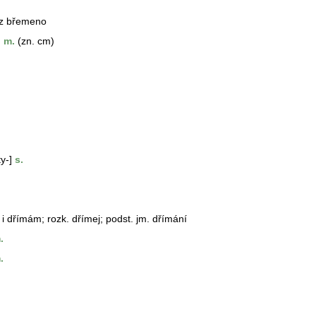
iz břemeno
u
m.
(zn. cm)
y-]
s.
i dřímám; rozk. dřímej; podst. jm. dřímání
.
.