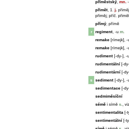
příměstský
,
mn.
-
přimět
, 1.
j.
přiměji
přiměj; příč. přim
přímý
; přímě
r
regiment
, -u
m.
remake
[rímejk], -
remake
[rímejk], -
rudiment
[-dy-], -
rudimentální
[-dy-
rudimentární
[-dy
s
sediment
[-dy-], -
sedimentace
[-dy
sedmiměsíční
sémě
i símě
s.
, v
sentimentalita
[-t
sentimentální
[-ty
símě
i sémě
s.
, v