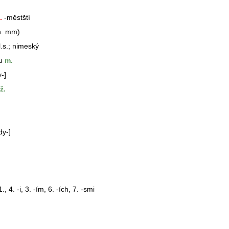
.
-městští
n. mm)
.s.; nimeský
u
m.
-]
ž.
dy-]
., 4. -i, 3. -ím, 6. -ích, 7. -smi