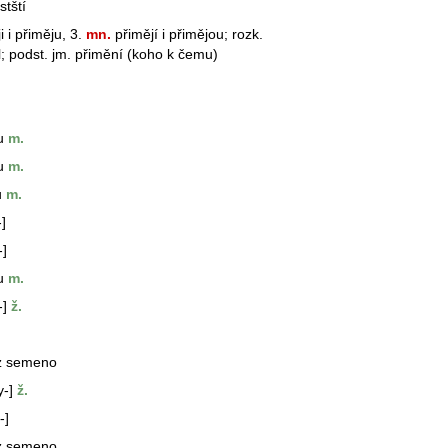
stští
 i přiměju, 3.
mn.
přimějí i přimějou; rozk.
ěl; podst. jm. přimění (koho k čemu)
u
m.
u
m.
u
m.
]
-]
u
m.
-]
ž.
iz semeno
y-]
ž.
-]
iz semeno