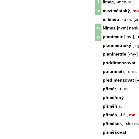
l
límec
, -mce
m.
m
meziměstský
,
mn
milimetr
, -u
m.
(z
n
Nimes
[nym] neskl
p
planimetr
[-ny-], -
planimetrický
[-ny
planimetrie
[-ny-]
poddimenzovat
polarimetr
, -u
m.
předimenzovat
[-
příměr
, -u
m.
přiměřený
příměří
s.
příměs
, -i
ž.
,
mn.
1
příměsek
, -sku
m.
přiměšovat