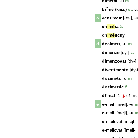
bimetal
, -u
m.
břímě
(kniž.)
s.
, v
c
centimetr
[-ty-], -
ch
imé
ra
ž.
ch
imé
rický
d
decimetr
, -u
m.
dimenze
[dy-]
ž.
dimenzovat
[dy-]
divertimento
[dy-t
dozimetr
, -u
m.
dozimetrie
ž.
dřímat
, 1.
j.
dřímu 
e
e
-mail [ímejl], -u
m
e
-mail [ímejl], -u
m
e
-mailovat [ímejl-]
e
-mailovat [ímejl-]