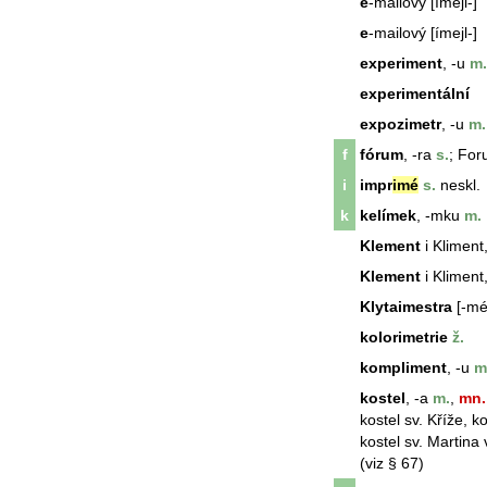
e
-mailový [ímejl-]
e
-mailový [ímejl-]
experiment
, -u
m.
experimentální
expozimetr
, -u
m.
f
fórum
, -ra
s.
; For
i
impr
imé
s.
neskl.
k
kelímek
, -mku
m.
Klement
i Kliment,
Klement
i Kliment,
Klytaimestra
[-mé-
kolorimetrie
ž.
kompliment
, -u
m
kostel
, -a
m.
,
mn.
kostel
sv. Kříže,
ko
kostel
sv. Martina 
(viz § 67)