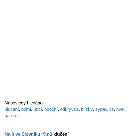
Naposledy hledáno:
klučení
,
bómi
,
úzčí
,
oboční
,
odkrývka
,
blízký
,
sýpav
,
ťs
,
hve
,
balkón
Najít ve Slovníku rýmů
klučení