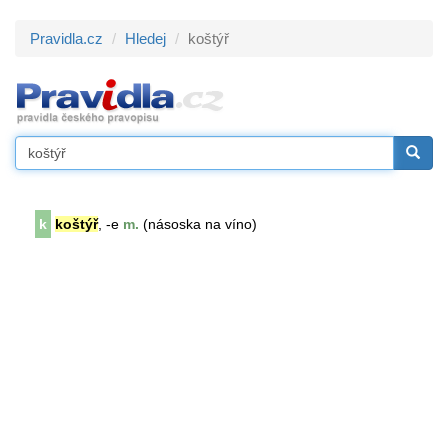
Pravidla.cz
Hledej
koštýř
k
koštýř
, -e
m.
(násoska na víno)