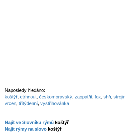
Naposledy hledáno:
koštýř
,
etrhnout
,
českomoravský
,
zaopatřit
,
fox
,
shň
,
strojir
,
vrcen
,
třítýdenní
,
vystřihovánka
Najít ve Slovníku rýmů
koštýř
Najít rýmy na slovo
koštýř