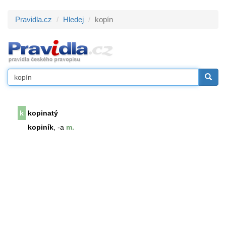
Pravidla.cz
Hledej
kopín
k
kopinatý
kopiník
, -a
m.