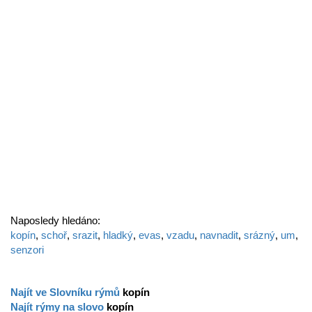
Naposledy hledáno:
kopín
,
schoř
,
srazit
,
hladký
,
evas
,
vzadu
,
navnadit
,
srázný
,
um
,
senzori
Najít ve Slovníku rýmů
kopín
Najít rýmy na slovo
kopín