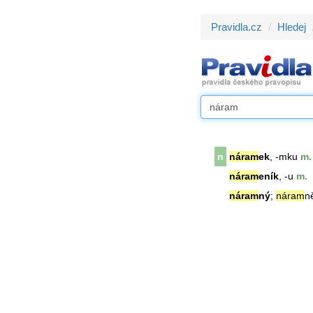
Pravidla.cz
Hledej
n
náram
ek
, -mku
m.
náram
eník
, -u
m.
náram
ný
;
náram
n