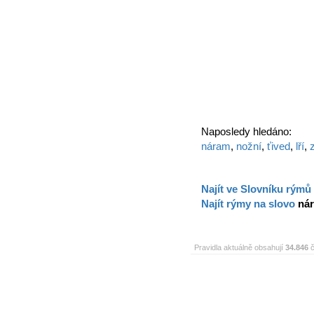
Naposledy hledáno:
náram
,
nožní
,
ťived
,
lří
,
z
Najít ve Slovníku rýmů
Najít rýmy na slovo
ná
Pravidla aktuálně obsahují
34.846
č