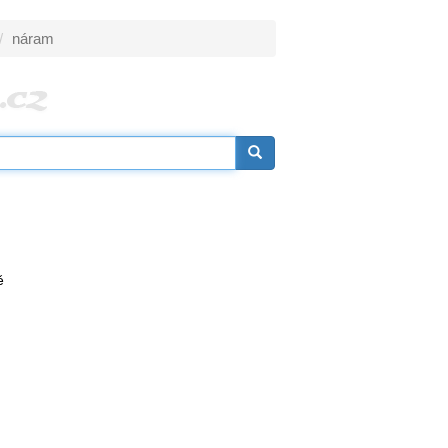
náram
ě