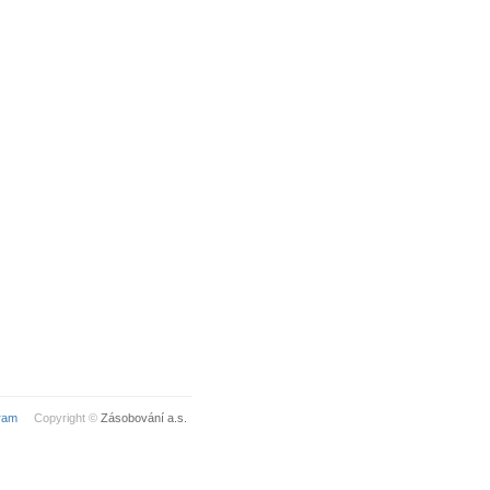
ram
Copyright ©
Zásobování a.s.