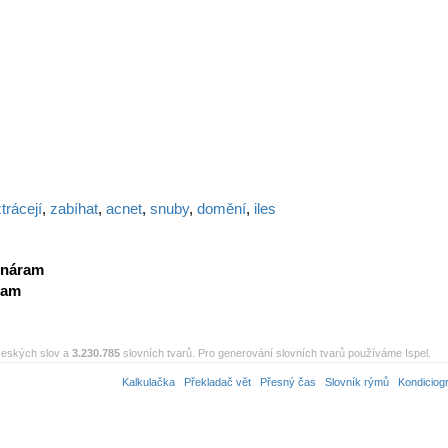
trácejí
,
zabíhat
,
acnet
,
snuby
,
domění
,
iles
náram
ram
eských slov a
3.230.785
slovních tvarů. Pro generování slovních tvarů používáme Ispel.
Kalkulačka
Překladač vět
Přesný čas
Slovník rýmů
Kondiciog