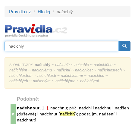
Pravidla.cz
Hledej
načichlý
načichlý
~ načichlá ~ načichlé ~ načichlého ~
SLOVNÍ TVARY:
načichlém ~ načichlému ~ načichlí ~ načichlost ~ načichlostech ~
načichlostem ~ načichlosti ~ načichlostmi ~ načichlou ~
načichlých ~ načichlým ~ načichlýma ~ načichlými
Podobné:
nadchnout
, 1.
j.
nadchnu; příč. nadchl i nadchnul, nadšen
n
(duševně) i nadchnut (
načichlý
); podst. jm. nadšení i
nadchnutí