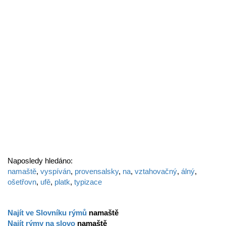
Naposledy hledáno:
namaště
,
vyspíván
,
provensalsky
,
na
,
vztahovačný
,
álný
,
ošetřovn
,
ufě
,
platk
,
typizace
Najít ve Slovníku rýmů
namaště
Najít rýmy na slovo
namaště