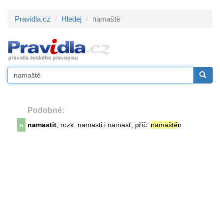
Pravidla.cz
Hledej
namaště
Podobné:
n
namastit
, rozk. namasti i namasť; příč.
namaště
n