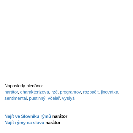
Naposledy hledáno:
narátor
,
charakterizova
,
rzě
,
programov
,
rozpačit
,
jinovatka
,
sentimental
,
pustinný
,
včelař
,
vyslyš
Najít ve Slovníku rýmů
narátor
Najít rýmy na slovo
narátor