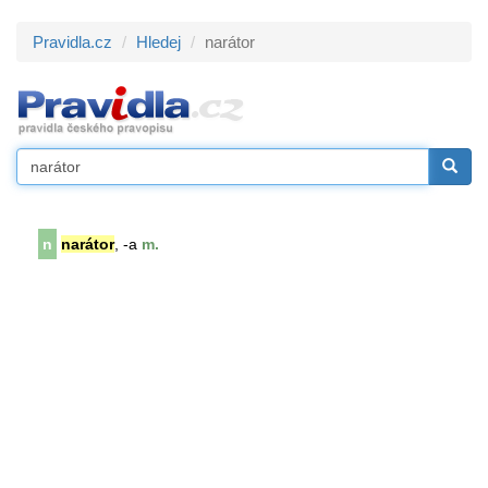
Pravidla.cz
Hledej
narátor
n
narátor
, -a
m.