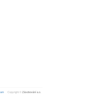
ram
Copyright ©
Zásobování a.s.