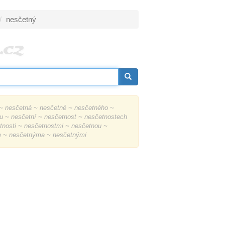
nesčetný
~ nesčetná ~ nesčetné ~ nesčetného ~
 ~ nesčetní ~ nesčetnost ~ nesčetnostech
nosti ~ nesčetnostmi ~ nesčetnou ~
m ~ nesčetnýma ~ nesčetnými