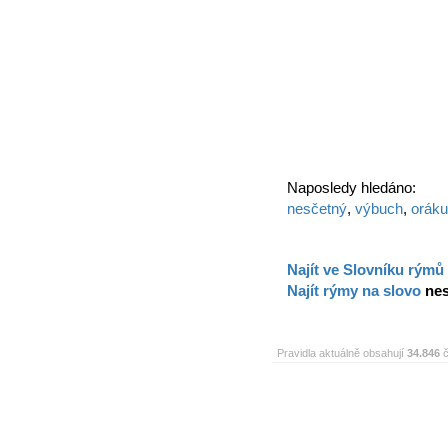
Naposledy hledáno:
nesčetný
,
výbuch
,
orák
Najít ve Slovníku rýmů
Najít rýmy na slovo
ne
Pravidla aktuálně obsahují
34.846
č