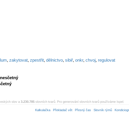
ulum
,
zakytovat
,
zpestřit
,
dělnictvo
,
sibiř
,
onkr
,
chvoj
,
regulovat
nesčetný
sčetný
eských slov a
3.230.785
slovních tvarů. Pro generování slovních tvarů používáme Ispel.
Kalkulačka
Překladač vět
Přesný čas
Slovník rýmů
Kondiciog