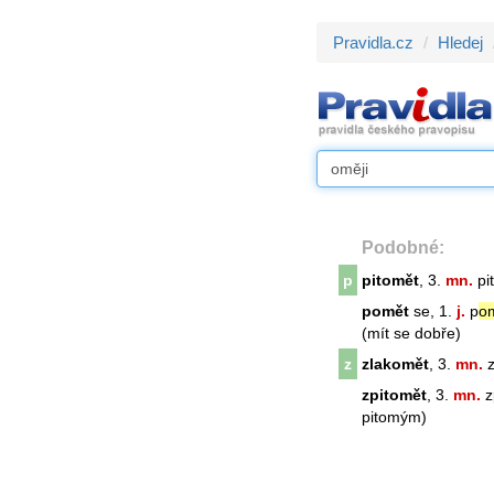
Pravidla.cz
Hledej
Podobné:
p
pitomět
, 3.
mn.
pit
pomět
se, 1.
j.
p
om
(mít se dobře)
z
zlakomět
, 3.
mn.
z
zpitomět
, 3.
mn.
zp
pitomým)