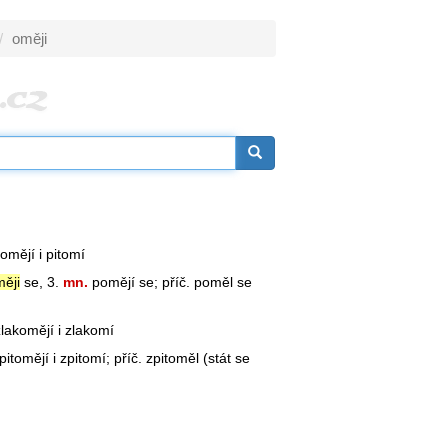
oměji
omějí i pitomí
ěji
se, 3.
mn.
pomějí se; příč. poměl se
lakomějí i zlakomí
itomějí i zpitomí; příč. zpitoměl (stát se