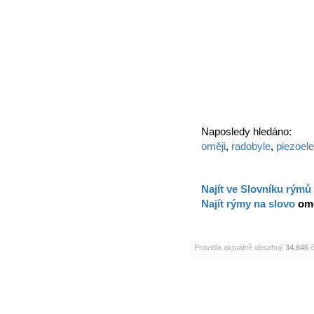
Naposledy hledáno:
oměji
,
radobyle
,
piezoele
Najít ve Slovníku rýmů
Najít rýmy na slovo
omě
Pravidla aktuálně obsahují
34.846
č