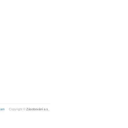
ram
Copyright ©
Zásobování a.s.