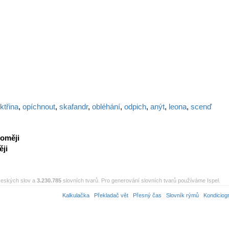
ktřina
,
opíchnout
,
skafandr
,
obléhání
,
odpich
,
anýt
,
leona
,
scenď
oměji
ji
eských slov a
3.230.785
slovních tvarů. Pro generování slovních tvarů používáme Ispel.
Kalkulačka
Překladač vět
Přesný čas
Slovník rýmů
Kondiciog