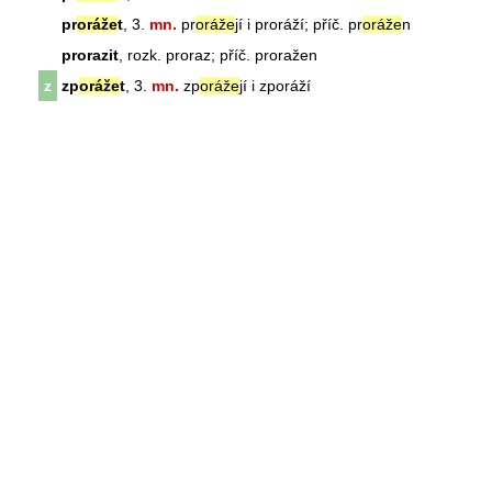
pr
oráže
t
, 3.
mn.
pr
oráže
jí i proráží; příč. pr
oráže
n
prorazit
, rozk. proraz; příč. proražen
z
zp
oráže
t
, 3.
mn.
zp
oráže
jí i zporáží