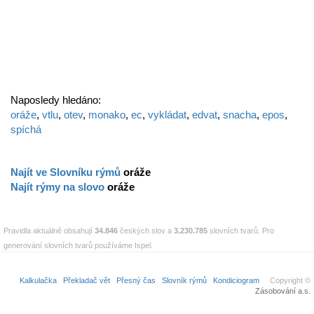
Naposledy hledáno:
oráže
,
vtlu
,
otev
,
monako
,
ec
,
vykládat
,
edvat
,
snacha
,
epos
,
spíchá
Najít ve Slovníku rýmů
oráže
Najít rýmy na slovo
oráže
Pravidla aktuálně obsahují
34.846
českých slov a
3.230.785
slovních tvarů. Pro
generování slovních tvarů používáme Ispel.
Kalkulačka
Překladač vět
Přesný čas
Slovník rýmů
Kondiciogram
Copyright ©
Zásobování a.s.