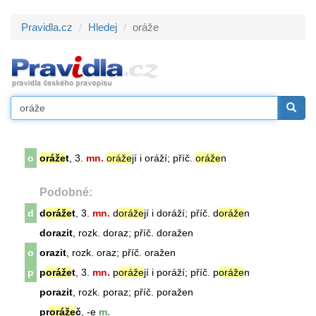
Pravidla.cz
Hledej
oráže
o
oráže
t
, 3.
mn.
oráže
jí i oráží; příč.
oráže
n
Podobné:
d
d
oráže
t
, 3.
mn.
d
oráže
jí i doráží; příč. d
oráže
n
dorazit
, rozk. doraz; příč. doražen
o
orazit
, rozk. oraz; příč. oražen
p
p
oráže
t
, 3.
mn.
p
oráže
jí i poráží; příč. p
oráže
n
porazit
, rozk. poraz; příč. poražen
pr
oráže
č
, -e
m.