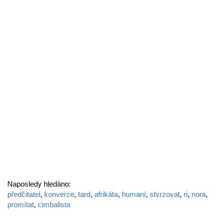
Naposledy hledáno:
předčitatel
,
konverze
,
tard
,
afrikáta
,
humaní
,
stvrzovat
,
ri
,
nora
,
promítat
,
cimbalista