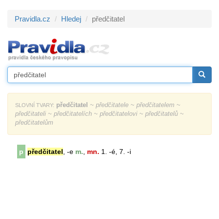
Pravidla.cz
Hledej
předčitatel
předčitatel
~ předčitatele ~ předčitatelem ~
SLOVNÍ TVARY:
předčitateli ~ předčitatelích ~ předčitatelovi ~ předčitatelů ~
předčitatelům
p
předčitatel
, -e
m.
,
mn.
1. -é, 7. -i