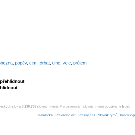
obezna
,
popěv
,
ejmi
,
drbat
,
ulno
,
vele
,
průjem
přehlídnout
hlídnout
eských slov a
3.230.785
slovních tvarů. Pro generování slovních tvarů používáme Ispel.
Kalkulačka
Překladač vět
Přesný čas
Slovník rýmů
Kondiciog