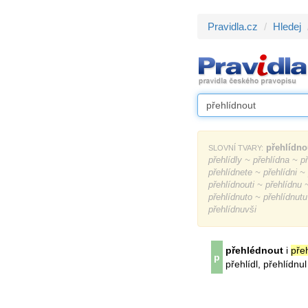
Pravidla.cz
Hledej
přehlídno
SLOVNÍ TVARY:
přehlídly ~ přehlídna ~ 
přehlídnete ~ přehlídni ~
přehlídnouti ~ přehlídnu 
přehlídnuto ~ přehlídnut
přehlídnuvši
přehlédnout
i
pře
p
přehlídl, přehlídnul