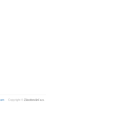
ram
Copyright ©
Zásobování a.s.