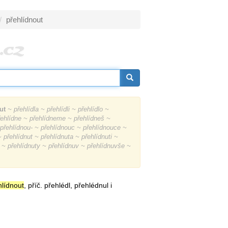
přehlídnout
ut
~ přehlídla ~ přehlídli ~ přehlídlo ~
přehlídne ~ přehlídneme ~ přehlídneš ~
 přehlídnou- ~ přehlídnouc ~ přehlídnouce ~
~ přehlídnut ~ přehlídnuta ~ přehlídnuti ~
u ~ přehlídnuty ~ přehlídnuv ~ přehlídnuvše ~
hlídnout
, příč. přehlédl, přehlédnul i