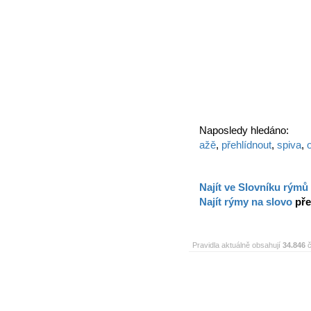
Naposledy hledáno:
ažě
,
přehlídnout
,
spiva
,
Najít ve Slovníku rýmů
Najít rýmy na slovo
pře
Pravidla aktuálně obsahují
34.846
č