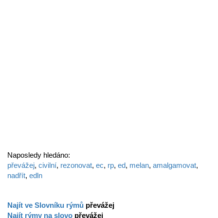
Naposledy hledáno:
převážej
,
civilní
,
rezonovat
,
ec
,
rp
,
ed
,
melan
,
amalgamovat
,
nadřít
,
edln
Najít ve Slovníku rýmů
převážej
Najít rýmy na slovo
převážej