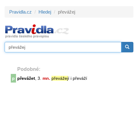
Pravidla.cz
Hledej
převážej
Podobné:
p
převážet
, 3.
mn.
převážej
í i převáží