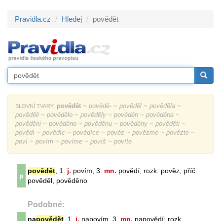
Pravidla.cz
Hledej
povědět
povědět
~ povědě- ~ pověděl ~ pověděla ~
SLOVNÍ TVARY:
pověděli ~ povědělo ~ pověděly ~ pověděn ~ pověděna ~
pověděni ~ pověděno ~ pověděnu ~ pověděny ~ pověděti ~
povědí ~ povědíc ~ povědíce ~ pověz ~ povězme ~ povězte ~
poví ~ povím ~ povíme ~ povíš ~ povíte
povědět
, 1.
j.
povím, 3.
mn.
povědí; rozk. pověz; příč.
p
pověděl, pověděno
Podobné:
na
povědět
, 1.
j.
napovím, 3.
mn.
napovědí; rozk.