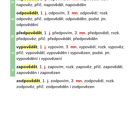
n
napověz; příč. napověděl, napověděn
od
povědět
, 1.
j.
odpovím, 3.
mn.
odpovědí; rozk.
o
odpověz; příč. odpověděl, odpověděn; podst. jm.
odpovědění
před
povědět
, 1.
j.
předpovím, 3.
mn.
předpovědí; rozk.
p
předpověz; příč. předpověděl, předpověděn
vy
povědět
, 1.
j.
vypovím, 3.
mn.
vypovědí; rozk. vypověz;
v
příč. vypověděl, vypověděn i vypovězen; podst. jm.
vypovědění i vypovězení
za
povědět
, 1.
j.
zapovím; rozk. zapověz; příč. zapověděl,
z
zapověděn i zapovězen
zod
povědět
, 1.
j.
zodpovím, 3.
mn.
zodpovědí; rozk.
zodpověz; příč. zodpověděn i zodpovězen