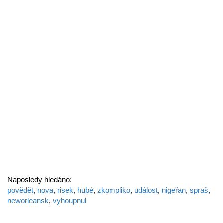
Naposledy hledáno:
povědět
,
nova
,
risek
,
hubé
,
zkompliko
,
událost
,
nigeřan
,
spraš
,
neworleansk
,
vyhoupnul