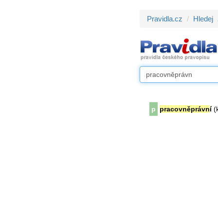
Pravidla.cz
Hledej
p
pracovněprávn
í
(