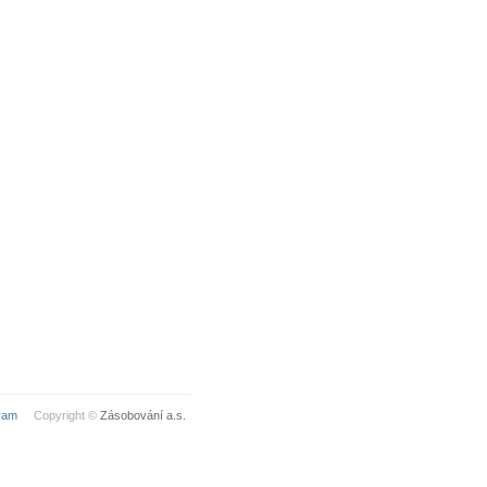
ram
Copyright ©
Zásobování a.s.