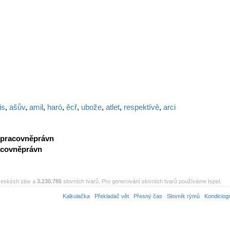
is
,
ašův
,
amil
,
haró
,
ěcř
,
ubože
,
atlet
,
respektívě
,
arci
pracovněprávn
acovněprávn
eských slov a
3.230.785
slovních tvarů. Pro generování slovních tvarů používáme Ispel.
Kalkulačka
Překladač vět
Přesný čas
Slovník rýmů
Kondiciog