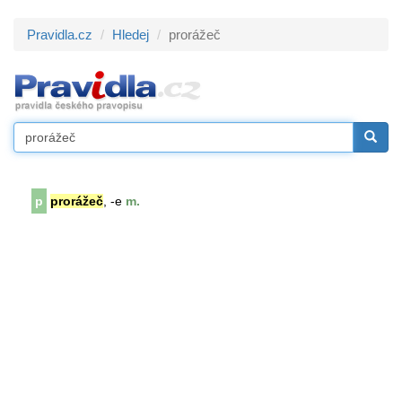
Pravidla.cz
Hledej
prorážeč
p
prorážeč
, -e
m.