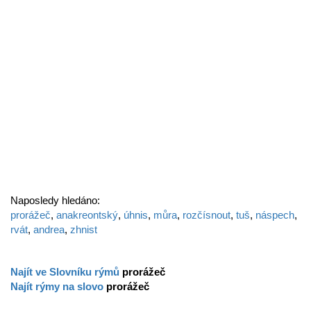
Naposledy hledáno:
prorážeč
,
anakreontský
,
úhnis
,
můra
,
rozčísnout
,
tuš
,
náspech
,
rvát
,
andrea
,
zhnist
Najít ve Slovníku rýmů
prorážeč
Najít rýmy na slovo
prorážeč