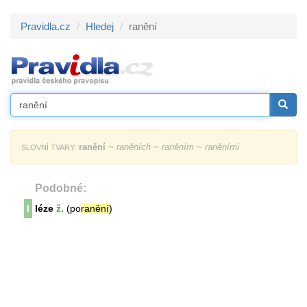
Pravidla.cz
Hledej
ranění
ranění
~ raněních ~ raněním ~ raněními
SLOVNÍ TVARY:
Podobné:
l
léze
ž.
(po
ranění
)