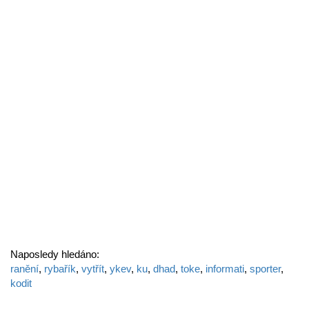
Naposledy hledáno:
ranění
,
rybařík
,
vytřít
,
ykev
,
ku
,
dhad
,
toke
,
informati
,
sporter
,
kodit