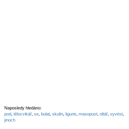
Naposledy hledáno:
pod
,
tělocvikář
,
se
,
bulat
,
skulin
,
ligurie
,
masopust
,
oltář
,
vyvést
,
jinoch