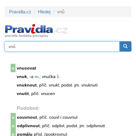
Pravidla.cz
Hledej
vnů
v
vnucovat
vnuk
, -a
m.
; vnučka
ž.
vnuknout
, příč. vnukl; podst. jm. vnuknutí
vnutit
, příč. vnucen
Podobné:
c
couvnout
, příč. couvl i couvnul
o
odplivnout
, příč. odplivl; podst. jm. odplivnutí
p
pomálu
přísl. (poskrovnu)